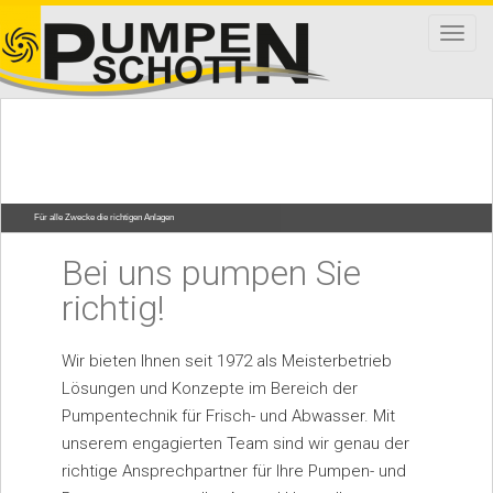
T
o
g
g
l
e
n
a
Für alle Zwecke die richtigen Anlagen
v
Bei uns pumpen Sie
i
g
richtig!
a
t
Wir bieten Ihnen seit 1972 als Meisterbetrieb
i
Lösungen und Konzepte im Bereich der
o
Pumpentechnik für Frisch- und Abwasser. Mit
n
unserem engagierten Team sind wir genau der
richtige Ansprechpartner für Ihre Pumpen- und